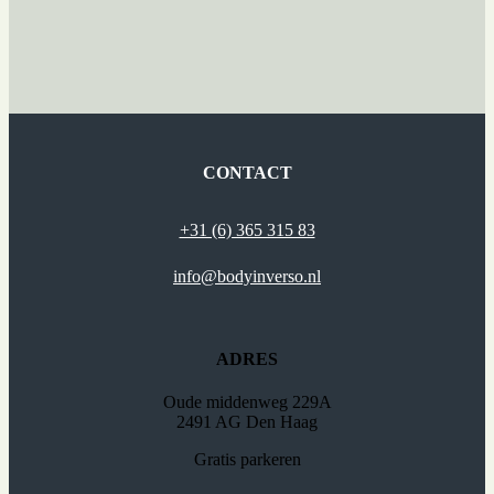
CONTACT
+31 (6) 365 315 83
info@bodyinverso.nl
ADRES
Oude middenweg 229A
2491 AG Den Haag
Gratis parkeren