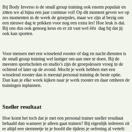
Bij Body Inverso is de small group training ook enorm populair en
zitten we al bijna een jaar continue vol! Op dit moment geven we op
zes momenten in de week de groepsles, maar we zijn al bezig om
een nieuwe dag te prikken voor nog een extra les! Hoe leuk is dat.
Bij ons dus ook genoeg keus en er zit vast wel één dag bij dat jij
ook kan sporten.
Voor mensen met een wisselend rooster of dag en nacht diensten is
de small group training wel lastiger om aan mee te doen. Bij de
meesten sportscholen en studio’s zijn de groepslessen vroeg in de
ochtend of later op de avond. Mocht je werk hebben met een
wisselend rooster dan is meestal personal training de beste optie.
Dan kan je elke week kijken naar je werk rooster en daar omheen de
trainingen inplannen.
Sneller resultaat
Hoe komt het toch dat je met een personal trainer sneller resultaat
behaald dan wanneer je alleen gaat trainen? Bij eigenlijk iedereen zit
er altijd een stemmetje in je hoofd die tijdens je oefening al vertelt: