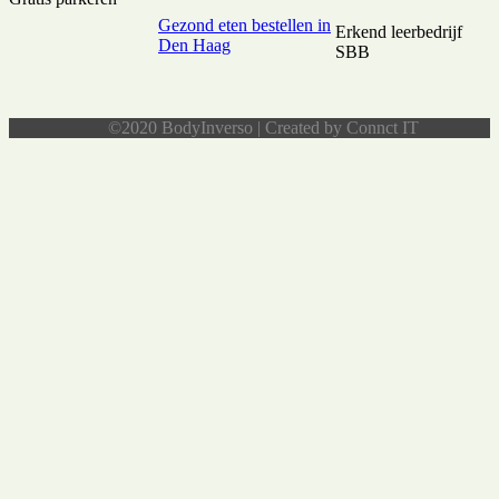
Gezond eten bestellen in
Erkend leerbedrijf
Den Haag
SBB
©2020 BodyInverso | Created by Connct IT