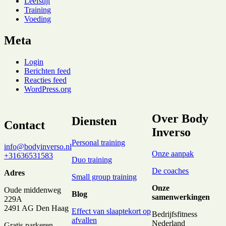
Leefstijl
Training
Voeding
Meta
Login
Berichten feed
Reacties feed
WordPress.org
Over Body
Diensten
Contact
Inverso
Personal training
info@bodyinverso.nl
Onze aanpak
+31636531583
Duo training
De coaches
Adres
Small group training
Onze
Oude middenweg
Blog
samenwerkingen
229A
2491 AG Den Haag
Effect van slaaptekort op
Bedrijfsfitness
afvallen
Nederland
Gratis parkeren